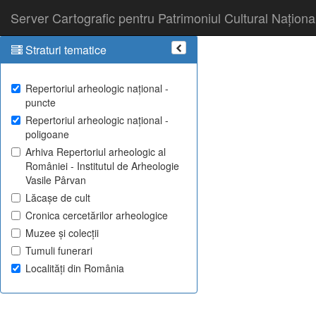
Server Cartografic pentru Patrimoniul Cultural Naționa
Straturi tematice
Repertoriul arheologic național -
puncte
Repertoriul arheologic național -
poligoane
Arhiva Repertoriul arheologic al
României - Institutul de Arheologie
Vasile Pârvan
Lăcașe de cult
Cronica cercetărilor arheologice
Muzee și colecții
Tumuli funerari
Localități din România