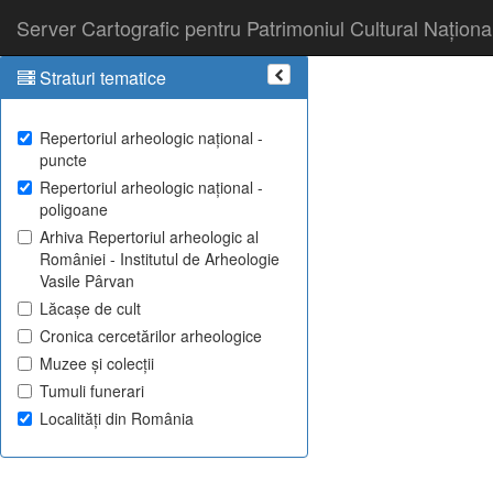
Server Cartografic pentru Patrimoniul Cultural Naționa
Straturi tematice
Repertoriul arheologic național -
puncte
Repertoriul arheologic național -
poligoane
Arhiva Repertoriul arheologic al
României - Institutul de Arheologie
Vasile Pârvan
Lăcașe de cult
Cronica cercetărilor arheologice
Muzee și colecții
Tumuli funerari
Localități din România