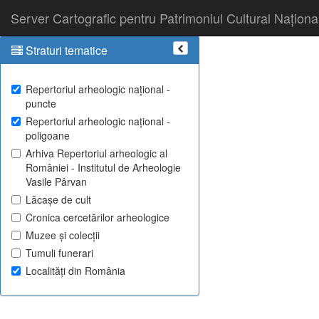
Server Cartografic pentru Patrimoniul Cultural Naționa
Straturi tematice
Repertoriul arheologic național -
puncte
Repertoriul arheologic național -
poligoane
Arhiva Repertoriul arheologic al
României - Institutul de Arheologie
Vasile Pârvan
Lăcașe de cult
Cronica cercetărilor arheologice
Muzee și colecții
Tumuli funerari
Localități din România