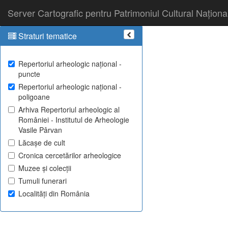
Server Cartografic pentru Patrimoniul Cultural Naționa
Straturi tematice
Repertoriul arheologic național -
puncte
Repertoriul arheologic național -
poligoane
Arhiva Repertoriul arheologic al
României - Institutul de Arheologie
Vasile Pârvan
Lăcașe de cult
Cronica cercetărilor arheologice
Muzee și colecții
Tumuli funerari
Localități din România