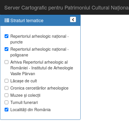
Server Cartografic pentru Patrimoniul Cultural Naționa
Straturi tematice
Repertoriul arheologic național -
puncte
Repertoriul arheologic național -
poligoane
Arhiva Repertoriul arheologic al
României - Institutul de Arheologie
Vasile Pârvan
Lăcașe de cult
Cronica cercetărilor arheologice
Muzee și colecții
Tumuli funerari
Localități din România