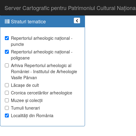
Server Cartografic pentru Patrimoniul Cultural Naționa
Straturi tematice
Repertoriul arheologic național -
puncte
Repertoriul arheologic național -
poligoane
Arhiva Repertoriul arheologic al
României - Institutul de Arheologie
Vasile Pârvan
Lăcașe de cult
Cronica cercetărilor arheologice
Muzee și colecții
Tumuli funerari
Localități din România