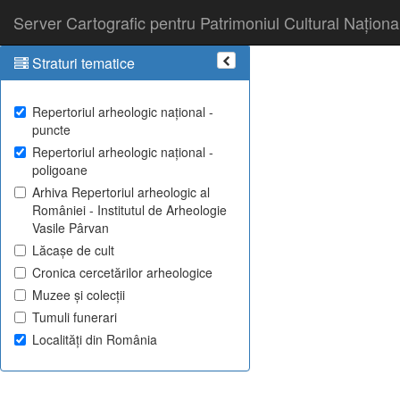
Server Cartografic pentru Patrimoniul Cultural Naționa
Straturi tematice
Repertoriul arheologic național -
puncte
Repertoriul arheologic național -
poligoane
Arhiva Repertoriul arheologic al
României - Institutul de Arheologie
Vasile Pârvan
Lăcașe de cult
Cronica cercetărilor arheologice
Muzee și colecții
Tumuli funerari
Localități din România