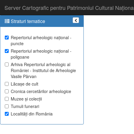
Server Cartografic pentru Patrimoniul Cultural Naționa
Straturi tematice
Repertoriul arheologic național -
puncte
Repertoriul arheologic național -
poligoane
Arhiva Repertoriul arheologic al
României - Institutul de Arheologie
Vasile Pârvan
Lăcașe de cult
Cronica cercetărilor arheologice
Muzee și colecții
Tumuli funerari
Localități din România