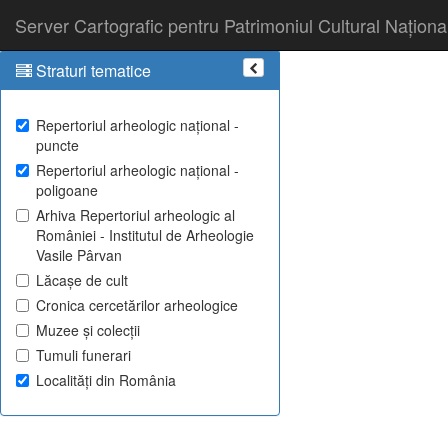
Server Cartografic pentru Patrimoniul Cultural Naționa
Straturi tematice
Repertoriul arheologic național -
puncte
Repertoriul arheologic național -
poligoane
Arhiva Repertoriul arheologic al
României - Institutul de Arheologie
Vasile Pârvan
Lăcașe de cult
Cronica cercetărilor arheologice
Muzee și colecții
Tumuli funerari
Localități din România