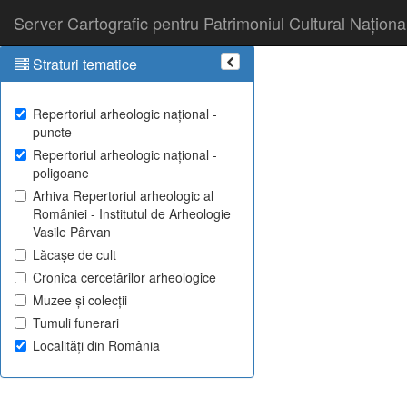
Server Cartografic pentru Patrimoniul Cultural Naționa
Straturi tematice
Repertoriul arheologic național -
puncte
Repertoriul arheologic național -
poligoane
Arhiva Repertoriul arheologic al
României - Institutul de Arheologie
Vasile Pârvan
Lăcașe de cult
Cronica cercetărilor arheologice
Muzee și colecții
Tumuli funerari
Localități din România