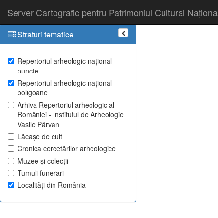
Server Cartografic pentru Patrimoniul Cultural Naționa
Straturi tematice
Repertoriul arheologic național -
puncte
Repertoriul arheologic național -
poligoane
Arhiva Repertoriul arheologic al
României - Institutul de Arheologie
Vasile Pârvan
Lăcașe de cult
Cronica cercetărilor arheologice
Muzee și colecții
Tumuli funerari
Localități din România