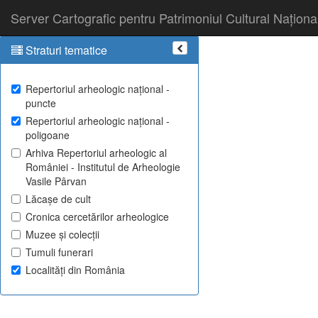
Server Cartografic pentru Patrimoniul Cultural Naționa
Straturi tematice
Repertoriul arheologic național -
puncte
Repertoriul arheologic național -
poligoane
Arhiva Repertoriul arheologic al
României - Institutul de Arheologie
Vasile Pârvan
Lăcașe de cult
Cronica cercetărilor arheologice
Muzee și colecții
Tumuli funerari
Localități din România