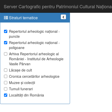
Server Cartografic pentru Patrimoniul Cultural Naționa
Straturi tematice
Repertoriul arheologic național -
puncte
Repertoriul arheologic național -
poligoane
Arhiva Repertoriul arheologic al
României - Institutul de Arheologie
Vasile Pârvan
Lăcașe de cult
Cronica cercetărilor arheologice
Muzee și colecții
Tumuli funerari
Localități din România