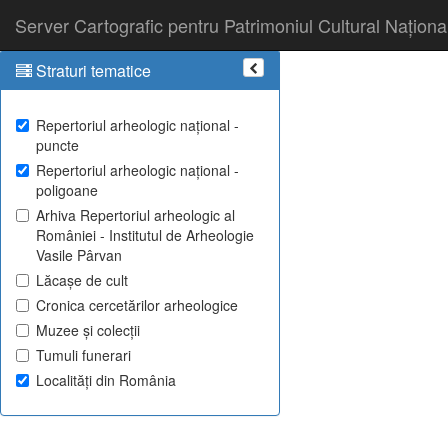
Server Cartografic pentru Patrimoniul Cultural Naționa
Straturi tematice
Repertoriul arheologic național -
puncte
Repertoriul arheologic național -
poligoane
Arhiva Repertoriul arheologic al
României - Institutul de Arheologie
Vasile Pârvan
Lăcașe de cult
Cronica cercetărilor arheologice
Muzee și colecții
Tumuli funerari
Localități din România