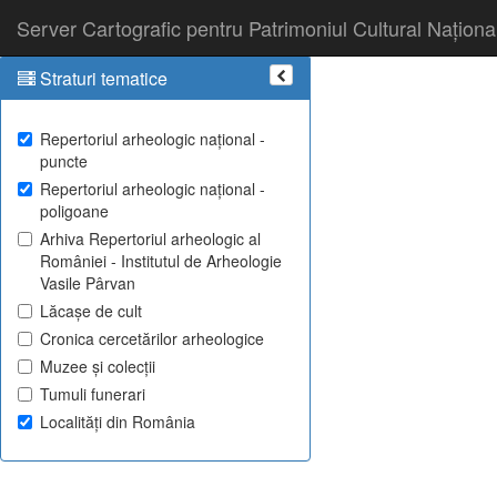
Server Cartografic pentru Patrimoniul Cultural Naționa
Straturi tematice
Repertoriul arheologic național -
puncte
Repertoriul arheologic național -
poligoane
Arhiva Repertoriul arheologic al
României - Institutul de Arheologie
Vasile Pârvan
Lăcașe de cult
Cronica cercetărilor arheologice
Muzee și colecții
Tumuli funerari
Localități din România