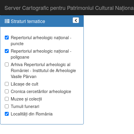
Server Cartografic pentru Patrimoniul Cultural Naționa
Straturi tematice
Repertoriul arheologic național -
puncte
Repertoriul arheologic național -
poligoane
Arhiva Repertoriul arheologic al
României - Institutul de Arheologie
Vasile Pârvan
Lăcașe de cult
Cronica cercetărilor arheologice
Muzee și colecții
Tumuli funerari
Localități din România