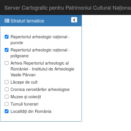
Server Cartografic pentru Patrimoniul Cultural Naționa
Straturi tematice
Repertoriul arheologic național -
puncte
Repertoriul arheologic național -
poligoane
Arhiva Repertoriul arheologic al
României - Institutul de Arheologie
Vasile Pârvan
Lăcașe de cult
Cronica cercetărilor arheologice
Muzee și colecții
Tumuli funerari
Localități din România