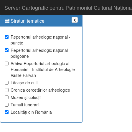
Server Cartografic pentru Patrimoniul Cultural Naționa
Straturi tematice
Repertoriul arheologic național -
puncte
Repertoriul arheologic național -
poligoane
Arhiva Repertoriul arheologic al
României - Institutul de Arheologie
Vasile Pârvan
Lăcașe de cult
Cronica cercetărilor arheologice
Muzee și colecții
Tumuli funerari
Localități din România