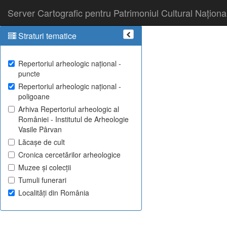
Server Cartografic pentru Patrimoniul Cultural Naționa
Straturi tematice
Repertoriul arheologic național -
puncte
Repertoriul arheologic național -
poligoane
Arhiva Repertoriul arheologic al
României - Institutul de Arheologie
Vasile Pârvan
Lăcașe de cult
Cronica cercetărilor arheologice
Muzee și colecții
Tumuli funerari
Localități din România