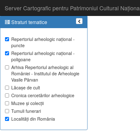
Server Cartografic pentru Patrimoniul Cultural Naționa
Straturi tematice
Repertoriul arheologic național -
puncte
Repertoriul arheologic național -
poligoane
Arhiva Repertoriul arheologic al
României - Institutul de Arheologie
Vasile Pârvan
Lăcașe de cult
Cronica cercetărilor arheologice
Muzee și colecții
Tumuli funerari
Localități din România