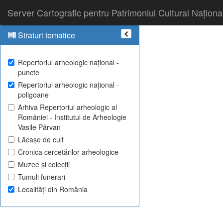
Server Cartografic pentru Patrimoniul Cultural Naționa
Straturi tematice
Repertoriul arheologic național -
puncte
Repertoriul arheologic național -
poligoane
Arhiva Repertoriul arheologic al
României - Institutul de Arheologie
Vasile Pârvan
Lăcașe de cult
Cronica cercetărilor arheologice
Muzee și colecții
Tumuli funerari
Localități din România