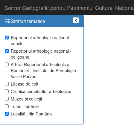
Server Cartografic pentru Patrimoniul Cultural Naționa
Straturi tematice
Repertoriul arheologic național -
puncte
Repertoriul arheologic național -
poligoane
Arhiva Repertoriul arheologic al
României - Institutul de Arheologie
Vasile Pârvan
Lăcașe de cult
Cronica cercetărilor arheologice
Muzee și colecții
Tumuli funerari
Localități din România