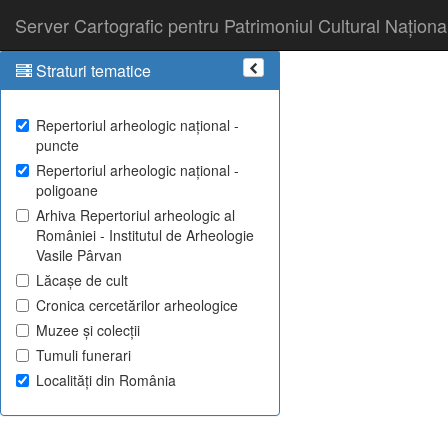
Server Cartografic pentru Patrimoniul Cultural Naționa
Straturi tematice
Repertoriul arheologic național -
puncte
Repertoriul arheologic național -
poligoane
Arhiva Repertoriul arheologic al
României - Institutul de Arheologie
Vasile Pârvan
Lăcașe de cult
Cronica cercetărilor arheologice
Muzee și colecții
Tumuli funerari
Localități din România