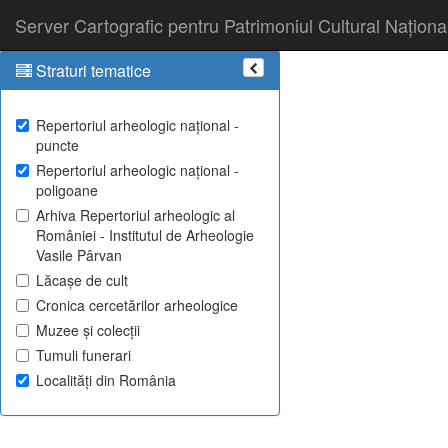
Server Cartografic pentru Patrimoniul Cultural Naționa
Straturi tematice
Repertoriul arheologic național -
puncte
Repertoriul arheologic național -
poligoane
Arhiva Repertoriul arheologic al
României - Institutul de Arheologie
Vasile Pârvan
Lăcașe de cult
Cronica cercetărilor arheologice
Muzee și colecții
Tumuli funerari
Localități din România