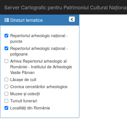
Server Cartografic pentru Patrimoniul Cultural Naționa
Straturi tematice
Repertoriul arheologic național -
puncte
Repertoriul arheologic național -
poligoane
Arhiva Repertoriul arheologic al
României - Institutul de Arheologie
Vasile Pârvan
Lăcașe de cult
Cronica cercetărilor arheologice
Muzee și colecții
Tumuli funerari
Localități din România