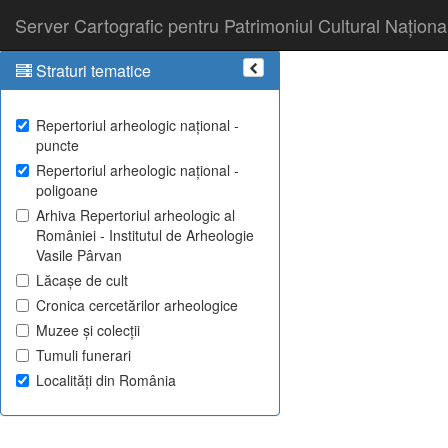
Server Cartografic pentru Patrimoniul Cultural Naționa
Straturi tematice
Repertoriul arheologic național -
puncte
Repertoriul arheologic național -
poligoane
Arhiva Repertoriul arheologic al
României - Institutul de Arheologie
Vasile Pârvan
Lăcașe de cult
Cronica cercetărilor arheologice
Muzee și colecții
Tumuli funerari
Localități din România