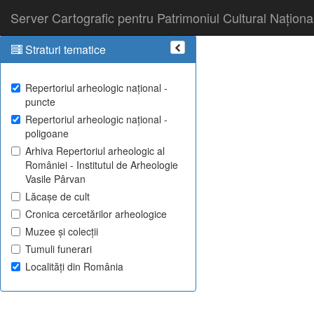
Server Cartografic pentru Patrimoniul Cultural Naționa
Straturi tematice
Repertoriul arheologic național -
puncte
Repertoriul arheologic național -
poligoane
Arhiva Repertoriul arheologic al
României - Institutul de Arheologie
Vasile Pârvan
Lăcașe de cult
Cronica cercetărilor arheologice
Muzee și colecții
Tumuli funerari
Localități din România