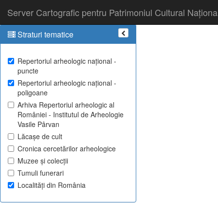
Server Cartografic pentru Patrimoniul Cultural Naționa
Straturi tematice
Repertoriul arheologic național -
puncte
Repertoriul arheologic național -
poligoane
Arhiva Repertoriul arheologic al
României - Institutul de Arheologie
Vasile Pârvan
Lăcașe de cult
Cronica cercetărilor arheologice
Muzee și colecții
Tumuli funerari
Localități din România