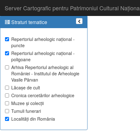
Server Cartografic pentru Patrimoniul Cultural Naționa
Straturi tematice
Repertoriul arheologic național -
puncte
Repertoriul arheologic național -
poligoane
Arhiva Repertoriul arheologic al
României - Institutul de Arheologie
Vasile Pârvan
Lăcașe de cult
Cronica cercetărilor arheologice
Muzee și colecții
Tumuli funerari
Localități din România