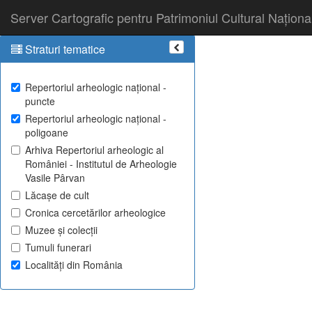
Server Cartografic pentru Patrimoniul Cultural Naționa
Straturi tematice
Repertoriul arheologic național -
puncte
Repertoriul arheologic național -
poligoane
Arhiva Repertoriul arheologic al
României - Institutul de Arheologie
Vasile Pârvan
Lăcașe de cult
Cronica cercetărilor arheologice
Muzee și colecții
Tumuli funerari
Localități din România