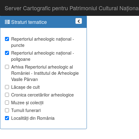
Server Cartografic pentru Patrimoniul Cultural Naționa
Straturi tematice
Repertoriul arheologic național -
puncte
Repertoriul arheologic național -
poligoane
Arhiva Repertoriul arheologic al
României - Institutul de Arheologie
Vasile Pârvan
Lăcașe de cult
Cronica cercetărilor arheologice
Muzee și colecții
Tumuli funerari
Localități din România