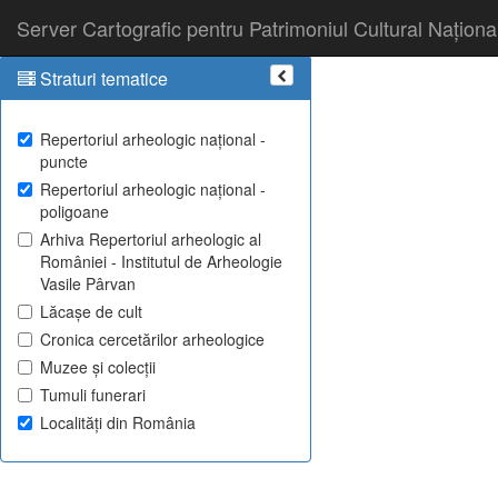
Server Cartografic pentru Patrimoniul Cultural Naționa
Straturi tematice
Repertoriul arheologic național -
puncte
Repertoriul arheologic național -
poligoane
Arhiva Repertoriul arheologic al
României - Institutul de Arheologie
Vasile Pârvan
Lăcașe de cult
Cronica cercetărilor arheologice
Muzee și colecții
Tumuli funerari
Localități din România