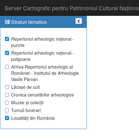
Server Cartografic pentru Patrimoniul Cultural Naționa
Straturi tematice
Repertoriul arheologic național -
puncte
Repertoriul arheologic național -
poligoane
Arhiva Repertoriul arheologic al
României - Institutul de Arheologie
Vasile Pârvan
Lăcașe de cult
Cronica cercetărilor arheologice
Muzee și colecții
Tumuli funerari
Localități din România