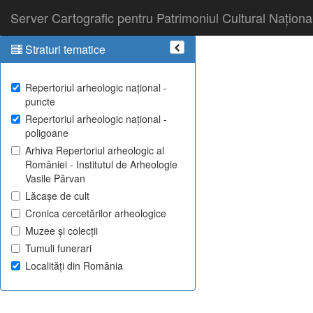
Server Cartografic pentru Patrimoniul Cultural Naționa
Straturi tematice
Repertoriul arheologic național -
puncte
Repertoriul arheologic național -
poligoane
Arhiva Repertoriul arheologic al
României - Institutul de Arheologie
Vasile Pârvan
Lăcașe de cult
Cronica cercetărilor arheologice
Muzee și colecții
Tumuli funerari
Localități din România