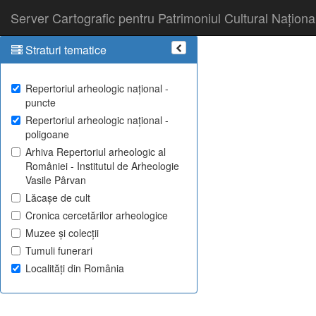
Server Cartografic pentru Patrimoniul Cultural Naționa
Straturi tematice
Repertoriul arheologic național -
puncte
Repertoriul arheologic național -
poligoane
Arhiva Repertoriul arheologic al
României - Institutul de Arheologie
Vasile Pârvan
Lăcașe de cult
Cronica cercetărilor arheologice
Muzee și colecții
Tumuli funerari
Localități din România