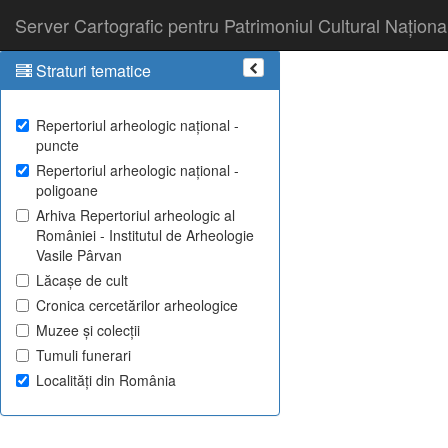
Server Cartografic pentru Patrimoniul Cultural Naționa
Straturi tematice
Repertoriul arheologic național -
puncte
Repertoriul arheologic național -
poligoane
Arhiva Repertoriul arheologic al
României - Institutul de Arheologie
Vasile Pârvan
Lăcașe de cult
Cronica cercetărilor arheologice
Muzee și colecții
Tumuli funerari
Localități din România