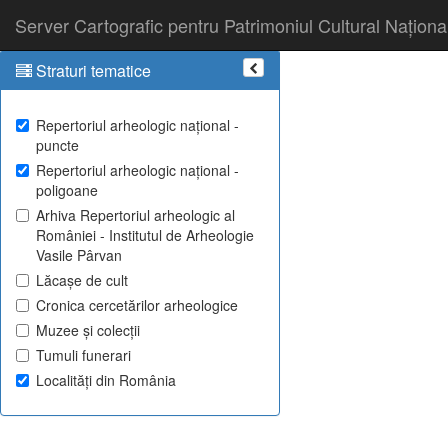
Server Cartografic pentru Patrimoniul Cultural Naționa
Straturi tematice
Repertoriul arheologic național -
puncte
Repertoriul arheologic național -
poligoane
Arhiva Repertoriul arheologic al
României - Institutul de Arheologie
Vasile Pârvan
Lăcașe de cult
Cronica cercetărilor arheologice
Muzee și colecții
Tumuli funerari
Localități din România