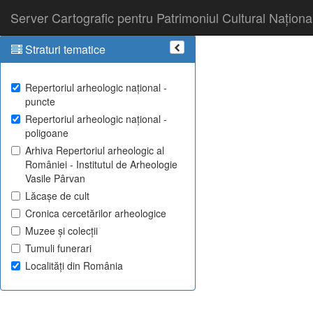
Server Cartografic pentru Patrimoniul Cultural Naționa
Straturi tematice
Repertoriul arheologic național -
puncte
Repertoriul arheologic național -
poligoane
Arhiva Repertoriul arheologic al
României - Institutul de Arheologie
Vasile Pârvan
Lăcașe de cult
Cronica cercetărilor arheologice
Muzee și colecții
Tumuli funerari
Localități din România