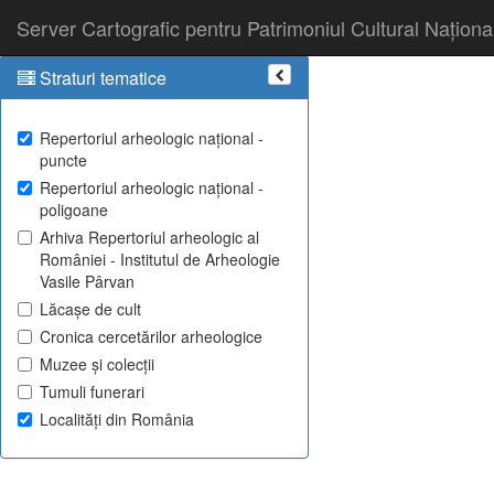
Server Cartografic pentru Patrimoniul Cultural Naționa
Straturi tematice
Repertoriul arheologic național -
puncte
Repertoriul arheologic național -
poligoane
Arhiva Repertoriul arheologic al
României - Institutul de Arheologie
Vasile Pârvan
Lăcașe de cult
Cronica cercetărilor arheologice
Muzee și colecții
Tumuli funerari
Localități din România