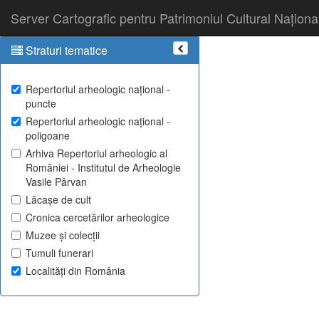
Server Cartografic pentru Patrimoniul Cultural Naționa
Straturi tematice
Repertoriul arheologic național -
puncte
Repertoriul arheologic național -
poligoane
Arhiva Repertoriul arheologic al
României - Institutul de Arheologie
Vasile Pârvan
Lăcașe de cult
Cronica cercetărilor arheologice
Muzee și colecții
Tumuli funerari
Localități din România