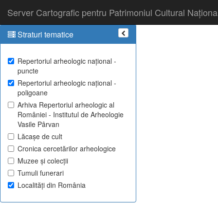
Server Cartografic pentru Patrimoniul Cultural Naționa
Straturi tematice
Repertoriul arheologic național -
puncte
Repertoriul arheologic național -
poligoane
Arhiva Repertoriul arheologic al
României - Institutul de Arheologie
Vasile Pârvan
Lăcașe de cult
Cronica cercetărilor arheologice
Muzee și colecții
Tumuli funerari
Localități din România